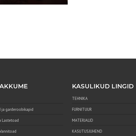
PAKKUME
KASULIKUD LINGID
TEHNIKA
 ja garderoobikapid
FURNITUUR
a Lastetoad
MATERJALID
 Vannitoad
KASUTUSJUHEND