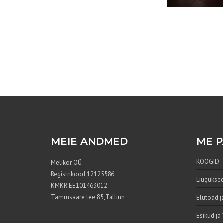
MEIE ANDMED
ME 
KÖÖGID
Melikor OÜ
Registrikood 12125586
Liuguksed
KMKR EE101463012
Tammsaare tee 85,Tallinn
Elutoad j
Esikud ja