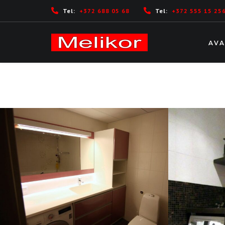
Tel:
+372 688 05 68
Tel:
+372 555 15 25
AVA
TÖÖTAME
E - R: 10:00 - 18:00