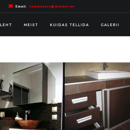
6
Email:
tammsaare@melikor.ee
LEHT
MEIST
KUIDAS TELLIDA
GALERII
AADRESS
Tammsaare tee 85, Tallinn