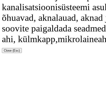
kanalisatsioonisüsteemi asuk
õhuavad, aknalauad, aknad 
soovite paigaldada seadmed
ahi, külmkapp,mikrolaineahi
Close (Esc)